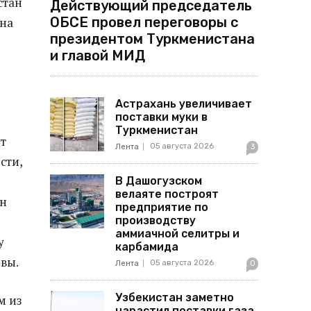
стан
Действующий председатель
ОБСЕ провел переговоры с
 на
президентом Туркменистана
и главой МИД
Астрахань увеличивает
поставки муки в
Туркменистан
т
05 августа 2026
Лента
3
сти,
В Дашогузском
велаяте построят
ан
предприятие по
производству
аммиачной селитры и
у
карбамида
вы.
05 августа 2026
Лента
0
Узбекистан заметно
м из
нарастил поставки газа