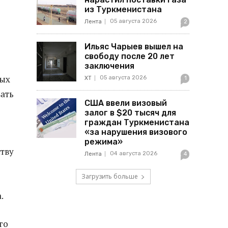
из Туркменистана
05 августа 2026
Лента
2
Ильяс Чарыев вышел на
свободу после 20 лет
заключения
ных
05 августа 2026
ХТ
1
ать
США ввели визовый
залог в $20 тысяч для
граждан Туркменистана
«за нарушения визового
режима»
ству
04 августа 2026
Лента
4
Загрузить больше
.
го