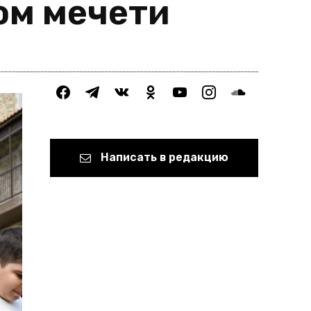
ом мечети
facebook
telegram
vkontakte
odnoklassniki
youtube
instagram
soundcloud
Написать в редакцию