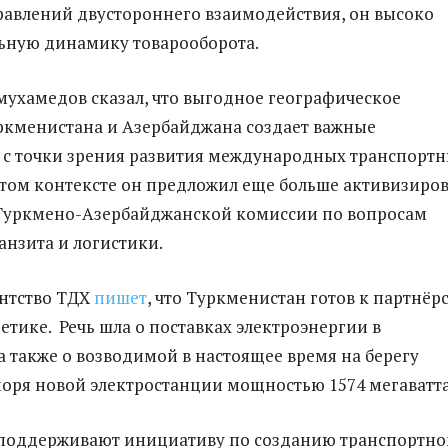
авлений двустороннего взаимодействия, он высоко
ьную динамику товарооборота.
ухамедов сказал, что выгодное географическое
ркменистана и Азербайджана создает важные
с точки зрения развития международных транспорт
этом контексте он предложил еще больше активизиров
 Туркмено-Азербайджанской комиссии по вопросам
анзита и логистики.
нтство ТДХ
пишет
, что Туркменистан готов к партнёр
етике. Речь шла о поставках электроэнергии в
а также о возводимой в настоящее время на берегу
оря новой электростанции мощностью 1574 мегаватта
 поддерживают инициативу по созданию транспортно