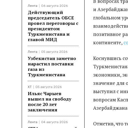
В вопросах тр
Лента
06 августа 2026
и Азербайджан
Действующий
глобальном уро
председатель ОБСЕ
провел переговоры с
взаимодействи
президентом
Туркменистана и
позитивное ра
главой МИД
континенте,
с
Лента
05 августа 2026
Коснувшись со
Узбекистан заметно
нарастил поставки
Туркменистана
газа из
Туркменистана
экономики, э
значение для о
ХТ
05 августа 2026
выступил с ин
Ильяс Чарыев
вышел на свободу
вопросам Касп
после 20 лет
Азербайджана
заключения
Лента
04 августа 2026
Отметив, что 