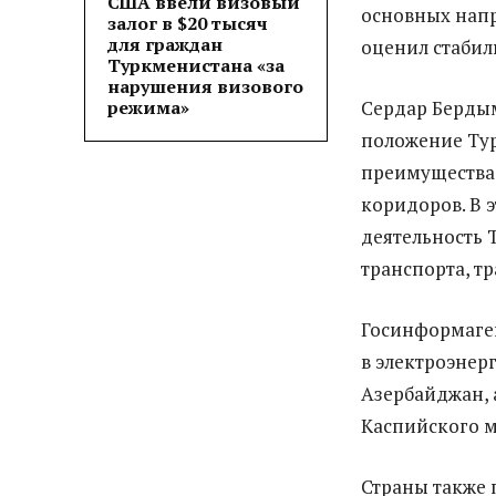
США ввели визовый
основных напр
залог в $20 тысяч
для граждан
оценил стабил
Туркменистана «за
нарушения визового
режима»
Сердар Бердым
положение Ту
преимущества 
коридоров. В 
деятельность
транспорта, тр
Госинформаге
в электроэнерг
Азербайджан, 
Каспийского м
Страны также