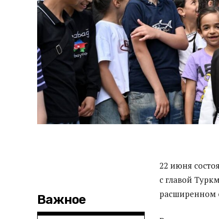
22 июня состо
с главой Турк
расширенном с
Важное