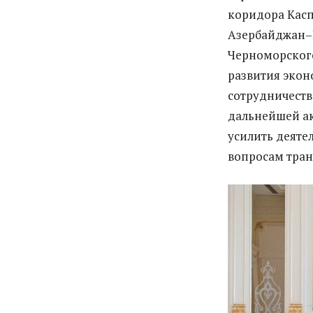
коридора Касп
Азербай­джан
Черноморског
развития экон
сотрудничеств
дальнейшей ак
усилить деяте
вопросам тран