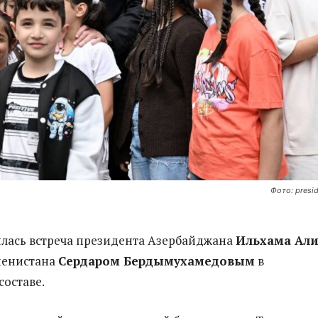
Фото: presid
ялась встреча президента Азербайджана
Ильхама Али
менистана
Сердаром Бердымухамедовым
в
оставе.