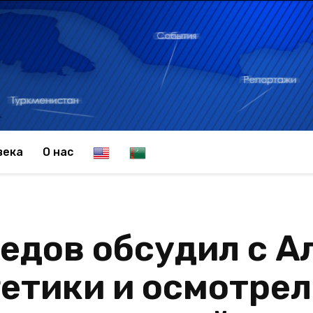
E
T
века
О нас
n
u
едов обсудил с 
g
r
етики и осмотрел
l
k