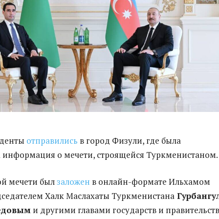
иденты
отправились
в город Физули, где была
 информация о мечети, строящейся Туркменистаном.
ой мечети был
заложен
в онлайн-формате Ильхамом
дседателем Халк Маслахаты Туркменистана
Гурбангу
едовым
и другими главами государств и правительств