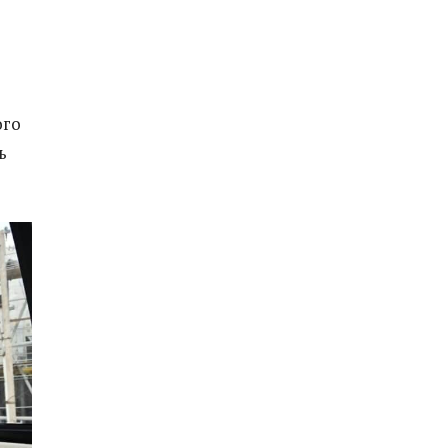
ого
ь