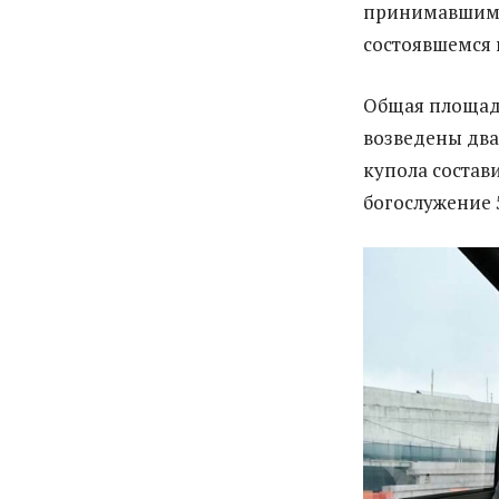
принимавшими 
состоявшемся в
Общая площадь
возведены два
купола состав
богослужение 