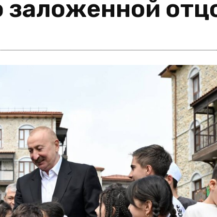
о заложенной отц
i
m
s
e
h
n
c
e