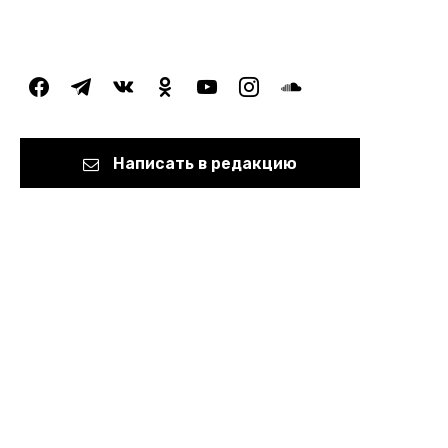
facebook
telegram
vkontakte
odnoklassniki
youtube
instagram
soundcloud
Написать в редакцию