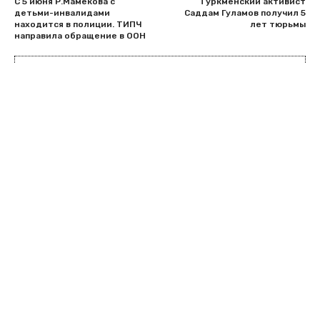
С 5 июня Р.Мамекова с
Туркменский активист
детьми-инвалидами
Саддам Гуламов получил 5
находится в полиции. ТИПЧ
лет тюрьмы
направила обращение в ООН