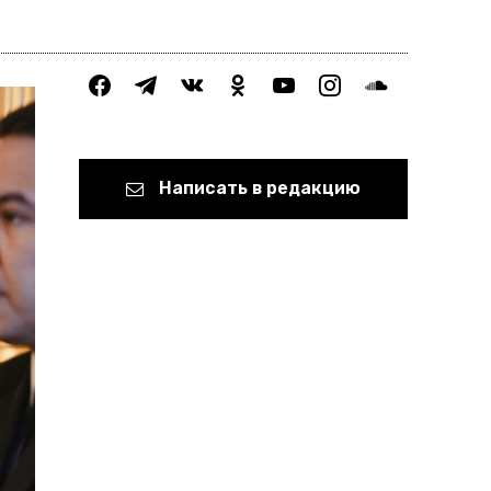
facebook
telegram
vkontakte
odnoklassniki
youtube
instagram
soundcloud
Написать в редакцию