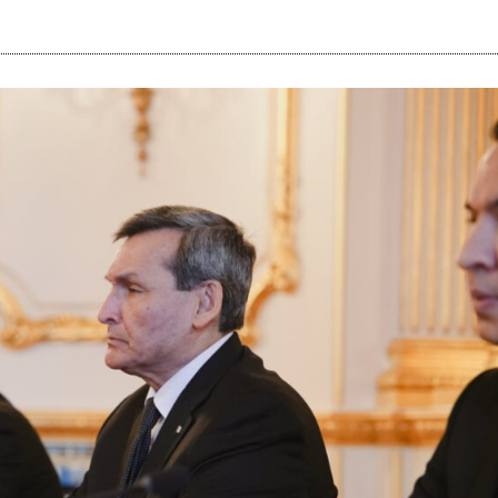
i
m
s
e
h
n
c
e