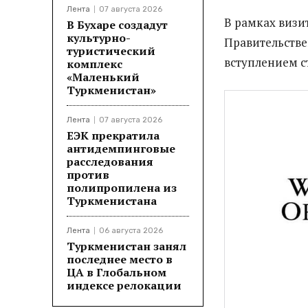
Лента
07 августа 2026
В рамках визи
В Бухаре создадут
культурно-
Правительстве
туристический
вступлением с
комплекс
«Маленький
Туркменистан»
Лента
07 августа 2026
ЕЭК прекратила
антидемпинговые
расследования
против
полипропилена из
Туркменистана
Лента
06 августа 2026
Туркменистан занял
последнее место в
ЦА в Глобальном
индексе релокации