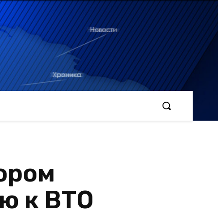
ором
ю к ВТО