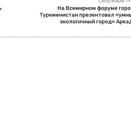
Следующая ст
ь
На Всемирном форуме гор
Туркменистан презентовал «умн
экологичный город» Арк