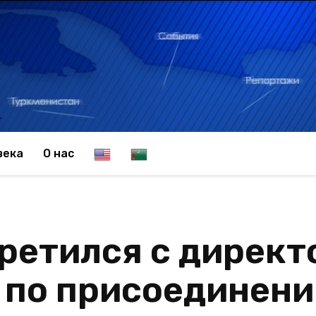
E
T
века
О нас
n
u
ретился с директ
g
r
 по присоединени
l
k