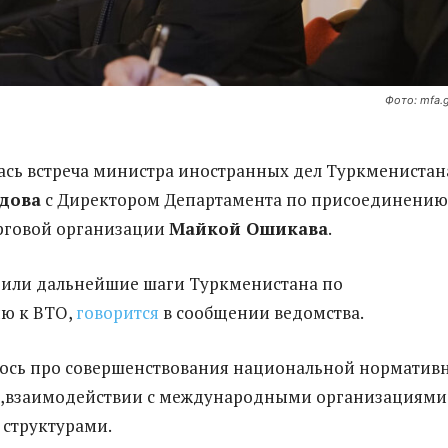
Фото: mfa.
лась встреча министра иностранных дел Туркменистан
дова
с Директором Департамента по присоединению
рговой организации
Майкой Ошикава
.
дили дальнейшие шаги Туркменистана по
ю к ВТО,
говорится
в сообщении ведомства.
ось про совершенствования национальной норматив
ы,взаимодействии с международными организациями
структурами.