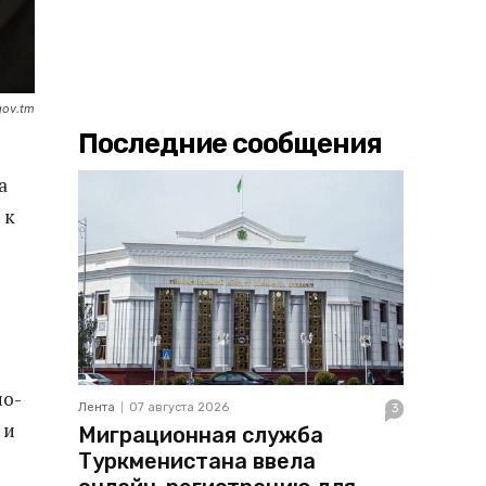
gov.tm
Последние сообщения
а
 к
но-
Лента
07 августа 2026
3
 и
Миграционная служба
Туркменистана ввела