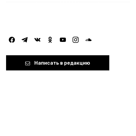
facebook
telegram
vkontakte
odnoklassniki
youtube
instagram
soundcloud
Написать в редакцию