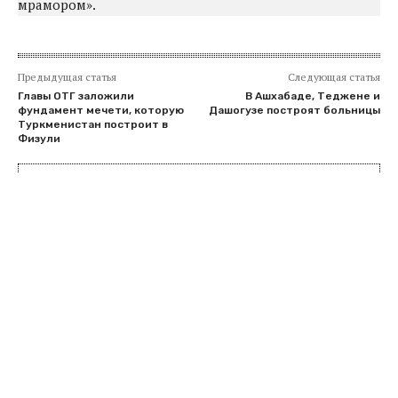
мрамором».
Предыдущая статья
Следующая статья
Главы ОТГ заложили
В Ашхабаде, Теджене и
фундамент мечети, которую
Дашогузе построят больницы
Туркменистан построит в
Физули