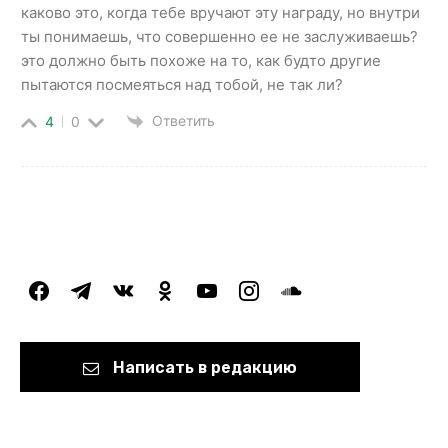
каково это, когда тебе вручают эту награду, но внутри
ты понимаешь, что совершенно ее не заслуживаешь?
это должно быть похоже на то, как будто другие
пытаются посмеяться над тобой, не так ли?
Ответить
4
0
facebook
telegram
vkontakte
odnoklassniki
youtube
instagram
soundcloud
Написать в редакцию