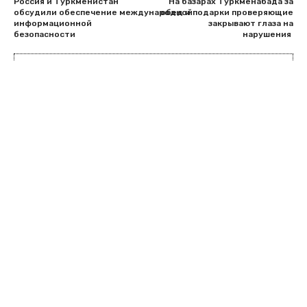
Россия и Туркменистан
На базарах Туркменабада за
обсудили обеспечение международной
обед и подарки проверяющие
информационной
закрывают глаза на
безопасности
нарушения