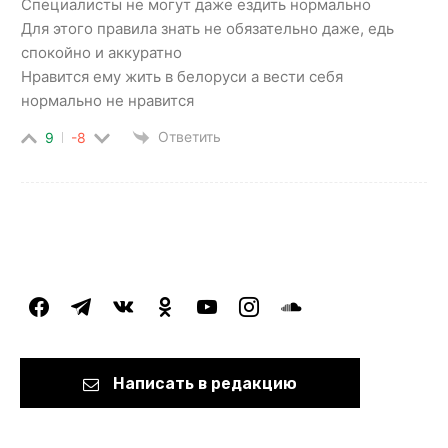
Специалисты не могут даже ездить нормально
Для этого правила знать не обязательно даже, едь
спокойно и аккуратно
Нравится ему жить в белоруси а вести себя
нормально не нравится
Ответить
9
-8
facebook
telegram
vkontakte
odnoklassniki
youtube
instagram
soundcloud
Написать в редакцию