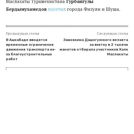
Маслахаты Туркменистана
Гурбангулы
Бердымухамедов
посетил
города Физули и Шуша.
Предыдущая статья
Следующая статья
В Ашхабаде вводятся
Замхякима Дашогузского велаята
временные ограничения
за взятку в 2 тысячи
движения транспорта из-
манатов отбирала участников Халк
за благоустроительных
Маслахаты
работ