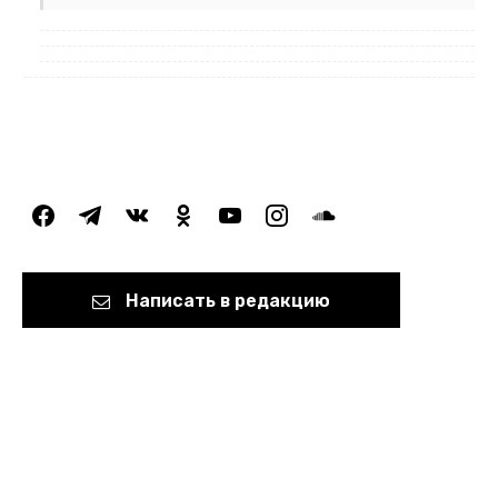
facebook
telegram
vkontakte
odnoklassniki
youtube
instagram
soundcloud
Написать в редакцию