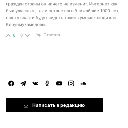
граждан страны он ничего не изменит. Интернет как
был ужасным, так и останется в ближайшие 1000 лет,
пока у власти будут сидеть такие «умные» люди как
Клоунмухамедовы.
Ответить
6
0
facebook
telegram
vkontakte
odnoklassniki
youtube
instagram
soundcloud
Написать в редакцию