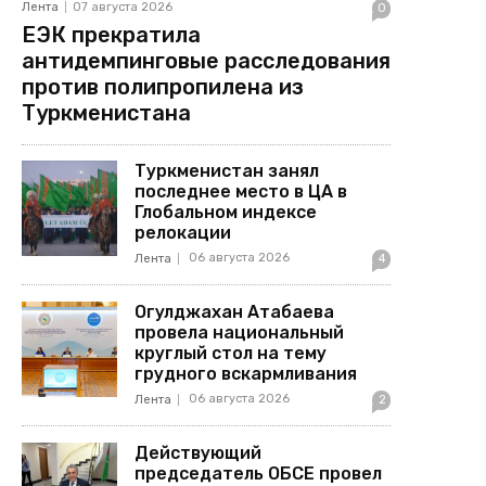
Лента
07 августа 2026
0
ЕЭК прекратила
антидемпинговые расследования
против полипропилена из
Туркменистана
Туркменистан занял
последнее место в ЦА в
Глобальном индексе
релокации
06 августа 2026
Лента
4
Огулджахан Атабаева
провела национальный
круглый стол на тему
грудного вскармливания
06 августа 2026
Лента
2
Действующий
председатель ОБСЕ провел