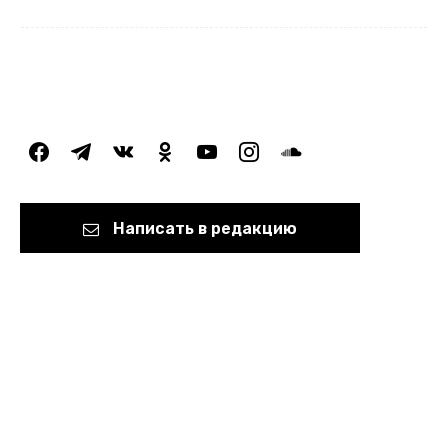
facebook
telegram
vkontakte
odnoklassniki
youtube
instagram
soundcloud
Написать в редакцию