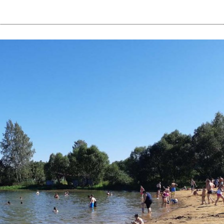
i
m
s
e
h
n
c
e