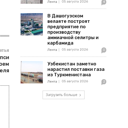
05 августа 2026
Лента
4
В Дашогузском
велаяте построят
предприятие по
производству
аммиачной селитры и
карбамида
атья
05 августа 2026
Лента
0
епси
воем
Узбекистан заметно
нарастил поставки газа
теля
из Туркменистана
05 августа 2026
Лента
2
Загрузить больше