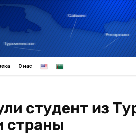
E
T
века
О нас
n
u
ули студент из Т
g
r
и страны
l
k