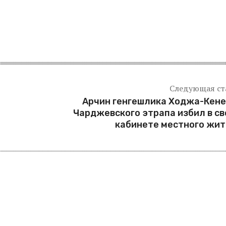
Следующая ст
Арчин генгешлика Ходжа-Кен
Чарджевского этрапа избил в с
кабинете местного жи