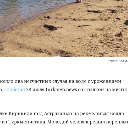
Озеро Безы
зошло два несчастных случая на воде с уроженцами
а,
сообщил
28 июля turkmen.news со ссылкой на местн
елке Кирикили под Астраханью на реке Кривая Болда
т из Туркменистана. Молодой человек решил переплы