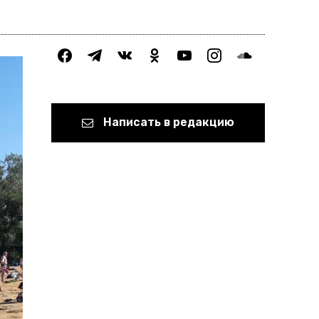
facebook
telegram
vkontakte
odnoklassniki
youtube
instagram
soundcloud
Написать в редакцию