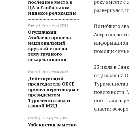
реку вместе с 
последнее место в
ЦА в Глобальном
развернулся, ч
индексе релокации
Погибшего звал
Лента
06 августа 2026
Огулджахан
Астраханского
Атабаева провела
информационно
национальный
круглый стол на
помощи семье 
тему грудного
вскармливания
23 июля в Сан
Лента
06 августа 2026
отдыхали на О
Действующий
Туркменистана
председатель ОБСЕ
провел переговоры с
поверхности. 
президентом
Туркменистана и
попытались ре
главой МИД
спасти; вечер
Лента
05 августа 2026
Узбекистан заметно