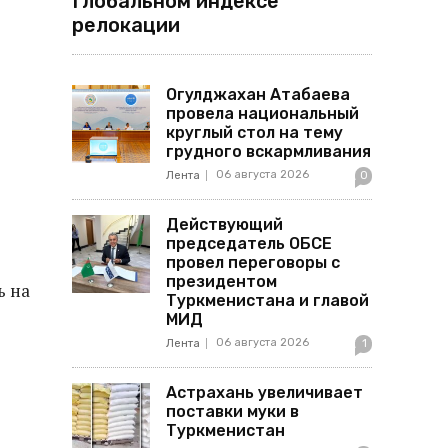
Глобальном индексе
релокации
Огулджахан Атабаева
провела национальный
круглый стол на тему
грудного вскармливания
06 августа 2026
Лента
0
Действующий
председатель ОБСЕ
провел переговоры с
президентом
ь на
Туркменистана и главой
МИД
06 августа 2026
Лента
1
Астрахань увеличивает
поставки муки в
Туркменистан