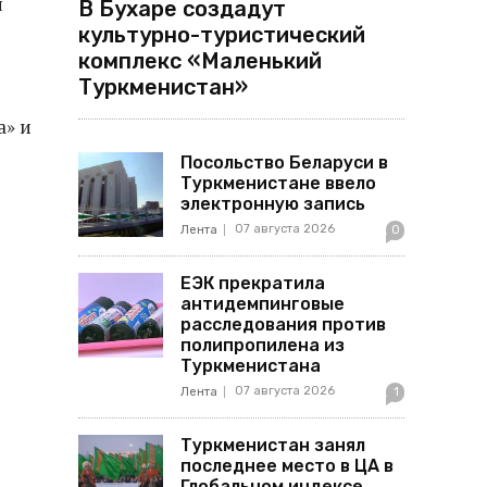
я
В Бухаре создадут
культурно-туристический
комплекс «Маленький
Туркменистан»
а» и
Посольство Беларуси в
Туркменистане ввело
электронную запись
07 августа 2026
Лента
0
ЕЭК прекратила
антидемпинговые
расследования против
полипропилена из
Туркменистана
07 августа 2026
Лента
1
Туркменистан занял
последнее место в ЦА в
Глобальном индексе