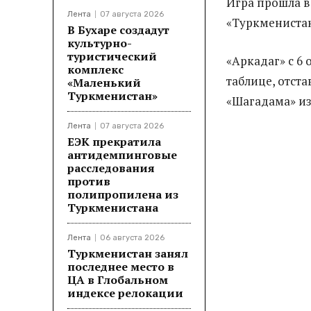
Игра прошла в 
Лента
07 августа 2026
«Туркменистан
В Бухаре создадут
культурно-
туристический
«Аркадаг» с 6
комплекс
таблице, отста
«Маленький
Туркменистан»
«Шагадама» из
Лента
07 августа 2026
ЕЭК прекратила
антидемпинговые
расследования
против
полипропилена из
Туркменистана
Лента
06 августа 2026
Туркменистан занял
последнее место в
ЦА в Глобальном
индексе релокации