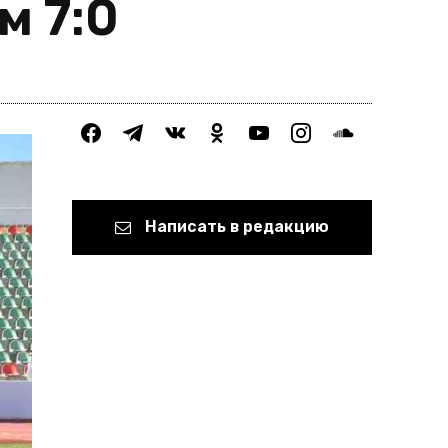
м 7:0
facebook
telegram
vkontakte
odnoklassniki
youtube
instagram
soundcloud
Написать в редакцию