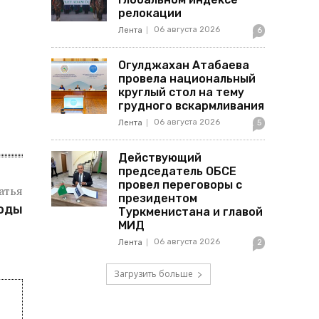
релокации
06 августа 2026
Лента
6
Огулджахан Атабаева
провела национальный
круглый стол на тему
грудного вскармливания
06 августа 2026
Лента
5
Действующий
председатель ОБСЕ
провел переговоры с
атья
президентом
воды
Туркменистана и главой
МИД
06 августа 2026
Лента
2
Загрузить больше