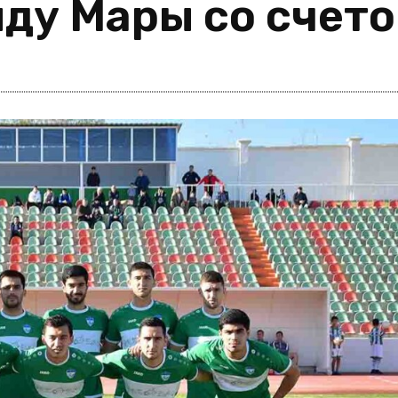
ду Мары со счето
i
m
s
e
h
n
c
e