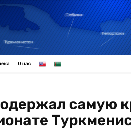
E
T
века
О нас
n
u
 одержал самую 
g
r
ионате Туркмени
l
k