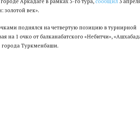
городе Аркадаге в рамках 5-го тура,
сообщил
3 апрел
: золотой век».
 очками поднялся на четвертую позицию в турнирной
вая на 1 очко от балканабатского «Небитчи», «Ашхабад
 города Туркменбаши.