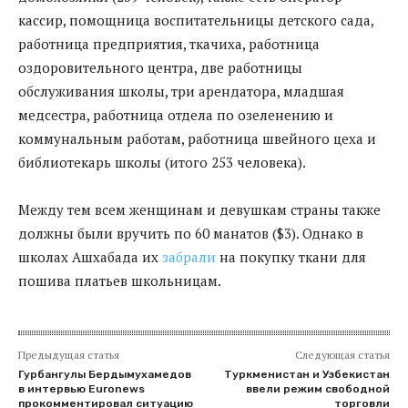
кассир, помощница воспитательницы детского сада,
работница предприятия, ткачиха, работница
оздоровительного центра, две работницы
обслуживания школы, три арендатора, младшая
медсестра, работница отдела по озеленению и
коммунальным работам, работница швейного цеха и
библиотекарь школы (итого 253 человека).
Между тем всем женщинам и девушкам страны также
должны были вручить по 60 манатов ($3). Однако в
школах Ашхабада их
забрали
на покупку ткани для
пошива платьев школьницам.
Предыдущая статья
Следующая статья
Гурбангулы Бердымухамедов
Туркменистан и Узбекистан
в интервью Euronews
ввели режим свободной
прокомментировал ситуацию
торговли