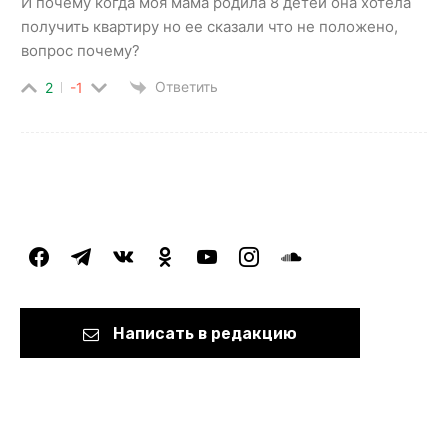
И почему когда моя мама родила 8 детей она хотела
получить квартиру но ее сказали что не положено,
вопрос почему?
Ответить
2
-1
facebook
telegram
vkontakte
odnoklassniki
youtube
instagram
soundcloud
Написать в редакцию