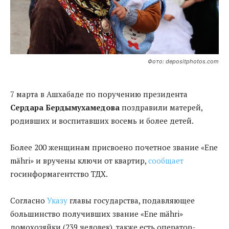
Фото: depositphotos.com
7 марта в Ашхабаде по поручению президента
Сердара Бердымухамедова
поздравили матерей,
родивших и воспитавших восемь и более детей.
Более 200 женщинам присвоено почетное звание «Ene
mähri» и вручены ключи от квартир,
сообщает
госинформагентство ТДХ.
Согласно
Указу
главы государства, подавляющее
большинство получивших звание «Ene mähri»
домохозяйки (239 человек), также есть оператор-