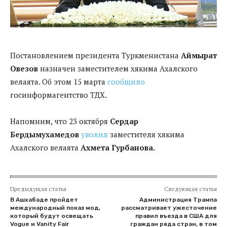
Постановлением президента Туркменистана
Аймырат
Овезов
назначен заместителем хякима Ахалского
велаята. Об этом 15 марта
сообщило
госинформагентство ТДХ.
Напомним, что 23 октября
Сердар
Бердымухамедов
уволил
заместителя хякима
Ахалского велаята
Ахмета Гурбанова.
Предыдущая статья
Следующая статья
В Ашхабаде пройдет
Администрация Трампа
международный показ мод,
рассматривает ужесточение
который будут освещать
правил въезда в США для
Vogue и Vanity Fair
граждан ряда стран, в том