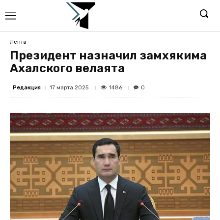
Лента
Президент назначил замхякима
Ахалского велаята
Редакция
1486
17 марта 2025
0