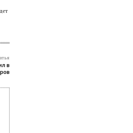
дет
атья
ил в
аров