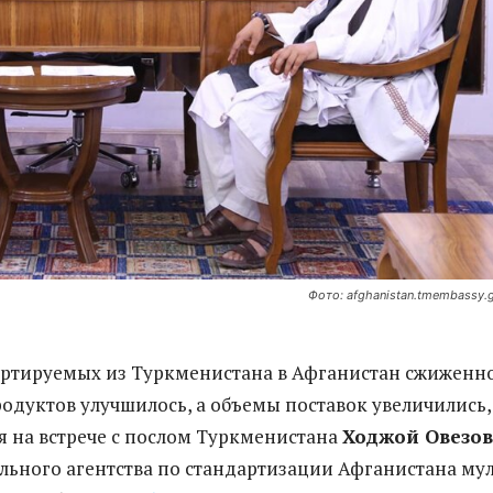
Фото: afghanistan.tmembassy.
ортируемых из Туркменистана в Афганистан сжиженн
родуктов улучшилось, а объемы поставок увеличились,
ля на встрече с послом Туркменистана
Ходжой Овезо
льного агентства по стандартизации Афганистана му