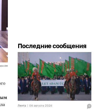
Последние сообщения
gov.tm
ого
вым
лла
Лента
06 августа 2026
0