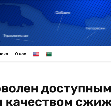
E
T
века
О нас
n
u
оволен доступным
g
r
 качеством сжиже
l
k