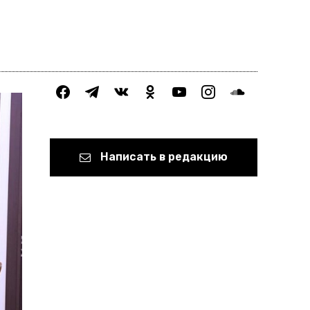
facebook
telegram
vkontakte
odnoklassniki
youtube
instagram
soundcloud
Написать в редакцию