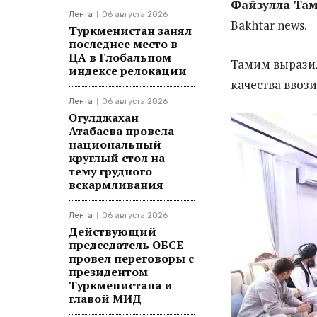
Файзулла Та
Лента
06 августа 2026
Bakhtar news.
Туркменистан занял
последнее место в
ЦА в Глобальном
Тамим выразил
индексе релокации
качества ввоз
Лента
06 августа 2026
Огулджахан
Атабаева провела
национальный
круглый стол на
тему грудного
вскармливания
Лента
06 августа 2026
Действующий
председатель ОБСЕ
провел переговоры с
президентом
Туркменистана и
главой МИД