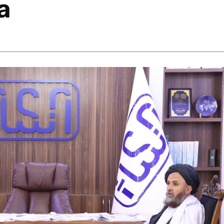
а
i
m
s
e
h
n
c
e