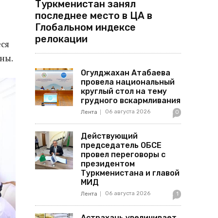
Туркменистан занял
последнее место в ЦА в
Глобальном индексе
релокации
еся
ны.
Огулджахан Атабаева
провела национальный
круглый стол на тему
грудного вскармливания
06 августа 2026
Лента
0
Действующий
председатель ОБСЕ
провел переговоры с
президентом
Туркменистана и главой
МИД
06 августа 2026
Лента
1
Астрахань увеличивает