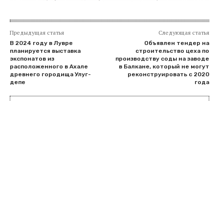
Предыдущая статья
Следующая статья
В 2024 году в Лувре
Объявлен тендер на
планируется выставка
строительство цеха по
экспонатов из
производству соды на заводе
расположенного в Ахале
в Балкане, который не могут
древнего городища Улуг-
реконструировать с 2020
депе
года