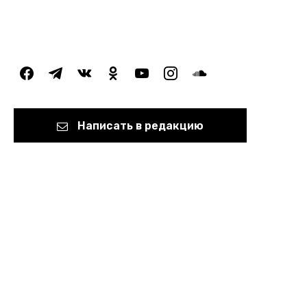
facebook
telegram
vkontakte
odnoklassniki
youtube
instagram
soundcloud
Написать в редакцию