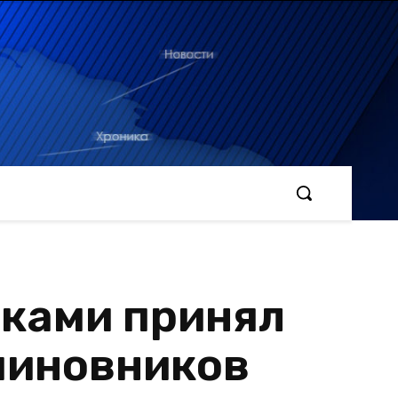
уками принял
 чиновников