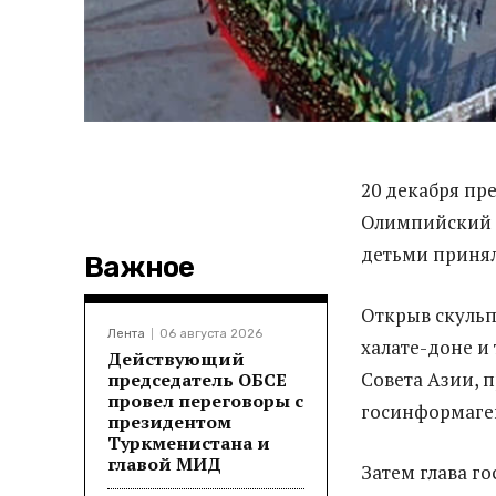
20 декабря пр
Олимпийский г
детьми принял
Важное
Открыв скульп
Лента
06 августа 2026
халате-доне и
Действующий
Совета Азии, 
председатель ОБСЕ
провел переговоры с
госинформаге
президентом
Туркменистана и
главой МИД
Затем глава го