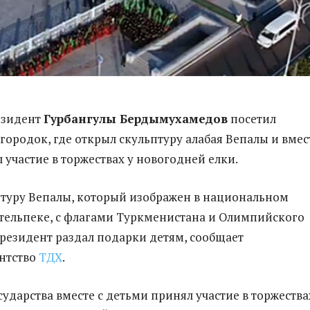
езидент
Гурбангулы Бердымухамедов
посетил
ородок, где открыл скульптуру алабая Вепалы и вмес
 участие в торжествах у новогодней елки.
туру Вепалы, который изображен в национальном
 тельпеке, с флагами Туркменистана и Олимпийского
президент раздал подарки детям, сообщает
нтство
ТДХ
.
сударства вместе с детьми принял участие в торжества