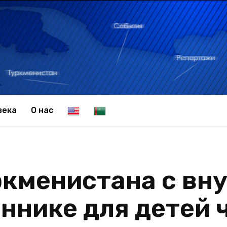
E
T
века
О нас
n
u
кменистана с вн
g
r
еннике для детей
l
k