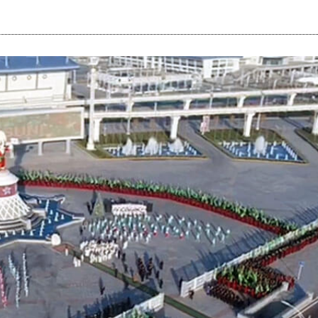
i
m
s
e
h
n
c
e