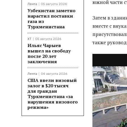
южной части с
Лента
05 августа 2026
Узбекистан заметно
нарастил поставки
Затем в здани
газа из
вместе с внук
Туркменистана
присутствовал
ХТ
05 августа 2026
также руковод
Ильяс Чарыев
вышел на свободу
после 20 лет
заключения
Лента
04 августа 2026
США ввели визовый
залог в $20 тысяч
для граждан
Туркменистана «за
нарушения визового
режима»