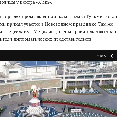
толицы у центра «Älem».
и Торгово-промышленной палаты глава Туркмениста
ами принял участие в Новогоднем празднике. Там же
и председатель Меджлиса, члены правительства стран
ители дипломатических представительств.
1
из 9