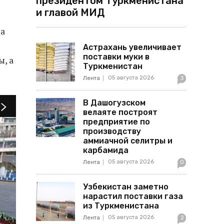
президентом Туркменистана
и главой МИД
на
Астрахань увеличивает
поставки муки в
ы, а
Туркменистан
05 августа 2026
Лента
3
В Дашогузском
велаяте построят
предприятие по
производству
аммиачной селитры и
карбамида
05 августа 2026
Лента
0
Узбекистан заметно
нарастил поставки газа
из Туркменистана
05 августа 2026
Лента
2