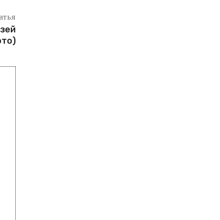
атья
узей
ото)