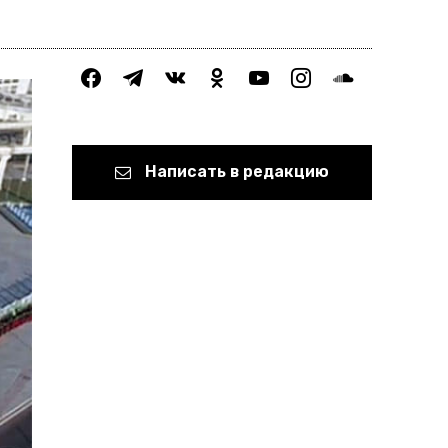
facebook
telegram
vkontakte
odnoklassniki
youtube
instagram
soundcloud
Написать в редакцию