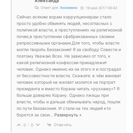
Александр
Ответ для
Анонимно
19 мая 2017 06:42
Сейчас всяким ворам коррупционерам стало
просто удобно обвинять людей, несогласных с
политикой власти, в преступлениях на религиозной
почве,в преступлении сфабрикованных своими
репрессивными органами.Для того, чтобы власти
могли творить Беззаконие! Я за свободу Совести и
поэтому Уважаю Всех. Не зависимо от того, к
какой религиозной конфессии принадлежит
человек. Однако именно из-за этого я и пострадал
от бессовестности власти. Скажите: в чём виноват
человек который не желает молится на портрет
президента и вместо Корана читать «рухнаму»? Я
больше доверяю Корану. Однако лжецы при
власти, чтобы и дальше обманывать народ, пошли
по пути беззакония. И стали на тех людей кто
борется за свои
…
Развернуть »
Ответить
0
0