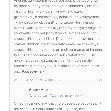
Anonim, da vrazumit tebya Gospod. Dlya togo, chto
by spec sluzhby mogli otdelyat «turkmenskij Islam» i
«Istinnyj Islam» oni dolzhnyj byt religiozno
gramotnymi, k sozhaleniyu, koimi oni ne yavlyayutsa.
Ty by smog by obyasnit’, chto takoe «turkmenskij
Islam». Yesli ty malo malskij razbirayeshsya v religii, to
by otwetil, chto net ponyatiya «turkmenskogo», no u
specsluzhb on yest’! Kakoj? Ne dolzhen nosit borodu,
odevat hidzhab, delat opredelyonnye, ne znakomye
specsluzhbam, dvizhenie pri molitve (namaze) i nache
ty tut zhe popodayesh v spisok «Vahabittov». I im
nikak ne obyasnish znacheniya i tem bolee malo
znachimost etih deystvij. Otkuda tebe vedoma, chto
on
…
Развернуть »
Ответить
0
0
Анонимно
Ответ для
Twari
18 мая 2017 21:09
Он если бы чистым был, то о себе все рассказал и
показал. А ты сам видел хоть одного, кто