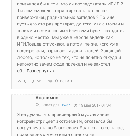
признался бы в том, что он последователь ИГИЛ ?
Ты сам сможешь гарантировать, что он не
приверженец радикальных взглядов ? По мне,
пусть его сто раз проверят, до того, как с моими и
твоими и всеми нашими близкими будет находится
в одних местах. Мы уже в Европе видели как
ИГИЛовцев отпускают, а потом, те же, кого уже
подозревали, взрывают и давят людей. Защищай
любого, но только не тех, кто не понятно откуда и
непонятно зачем сюда приехал и не захотел
об
…
Развернуть »
Ответить
0
0
Анонимно
Ответ для
Twari
19 мая 2017 01:04
Я не думаю, что правоверный мусульманин,
который отрицает экстремизм, отказался бы
сотрудничать, во благо своих братьев, то есть нас,
правоверных мусульман с целью не