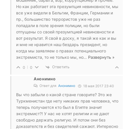
мошенник, барыга, вор, коррупционер и прочее.
Но как работает эта презумпция невиновности, мы
все уже видели в Бельгии, Франции, Германии и
пр., большинство террористов уже не раз
попадали в поле зрения полиции, но были
отпущены со своей презумпцией невиновности и
вот результат. Я свой в доску, я такой же как и вы
и мне не нравится наш бездарь президент, но
когда мы заявляем о правах потенциального
экстремиста, то не только мы, но
…
Развернуть »
Ответить
0
0
Анонимно
Ответ для
Анонимно
18 мая 2017 23:40
Вы что забыли о какой стране говорите? Это же
Туркменистан где нету никаких прав человека, что
теперь получается кто был в Египте значит
экстремист?! У нас не хотят религии и не дают
свободно держать религую. И потом они без
доказателств и без свидетелей сажают. Интересно