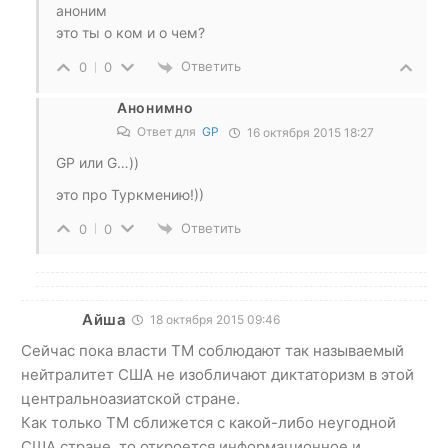
аноним
это ты о ком и о чем?
Ответить
0
0
Анонимно
Ответ для
GP
16 октября 2015 18:27
GP или G…))
это про Туркмению!))
Ответить
0
0
Айша
18 октября 2015 09:46
Сейчас пока власти ТМ соблюдают так называемый
нейтралитет США не изобличают диктаторизм в этой
центральноазиатской стране.
Как только ТМ сближется с какой-либо неугодной
США стране, то откроется информационное и