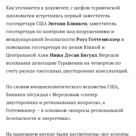
Как уточняется в документе, с шефом туркменской
дипломатии встретились первый заместитель
госсекретаря США
Энтони Блинкен
, заместитель
госсекретаря по контролю над вооружениями и
международной безопасности
Роуз Готтемюллер
и
помощник госсекретаря по делам Южной и
Центральной Азии
Ниша Десаи Бисуал
. Мередов
возглавлял делегацию Туркмении на четвертом по
счету раунде ежегодных двусторонних консультаций.
По словам внешнеполитического ведомства США,
Блинкен обсуждал с Мередовым «спектр
двусторонних и региональных вопросов», а
Готтемюллер — в основном «вопросы региональной
безопасности и энергетики».
На нынешнем раунде были рассмотрены «все аспекты