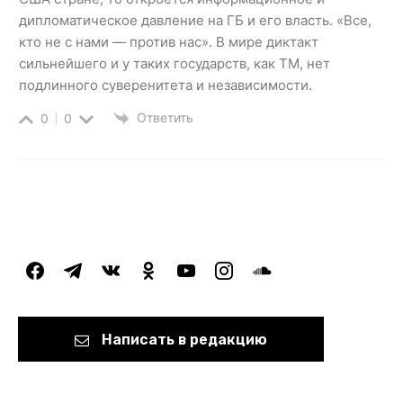
дипломатическое давление на ГБ и его власть. «Все,
кто не с нами — против нас». В мире диктакт
сильнейшего и у таких государств, как ТМ, нет
подлинного суверенитета и независимости.
Ответить
0
0
facebook
telegram
vkontakte
odnoklassniki
youtube
instagram
soundcloud
Написать в редакцию