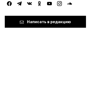
facebook
telegram
vkontakte
odnoklassniki
youtube
instagram
soundcloud
Написать в редакцию