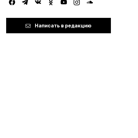
facebook
telegram
vkontakte
odnoklassniki
youtube
instagram
soundcloud
Написать в редакцию