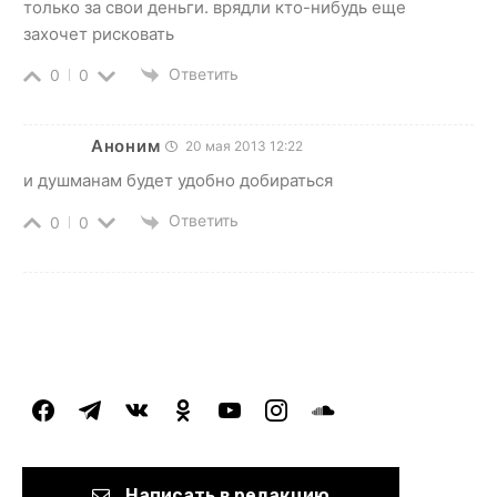
только за свои деньги. врядли кто-нибудь еще
захочет рисковать
Ответить
0
0
Аноним
20 мая 2013 12:22
и душманам будет удобно добираться
Ответить
0
0
facebook
telegram
vkontakte
odnoklassniki
youtube
instagram
soundcloud
Написать в редакцию