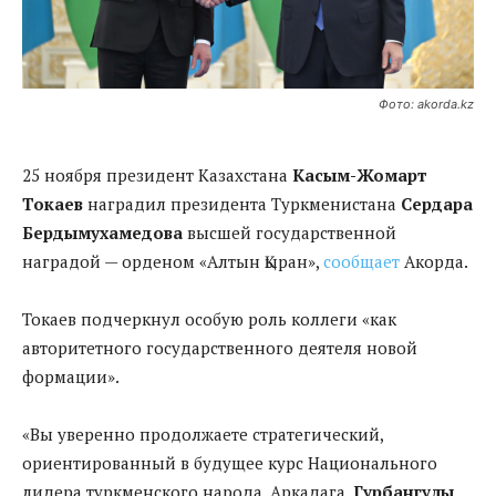
Фото: akorda.kz
25 ноября президент Казахстана
Касым-Жомарт
Токаев
наградил президента Туркменистана
Сердара
Бердымухамедова
высшей государственной
наградой — орденом «Алтын Қыран»,
сообщает
Акорда.
Токаев подчеркнул особую роль коллеги «как
авторитетного государственного деятеля новой
формации».
«Вы уверенно продолжаете стратегический,
ориентированный в будущее курс Национального
лидера туркменского народа, Аркадага,
Гурбангулы