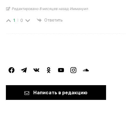
Редактировано 8 месяцев назад Иммануил
Ответить
1
0
facebook
telegram
vkontakte
odnoklassniki
youtube
instagram
soundcloud
Написать в редакцию