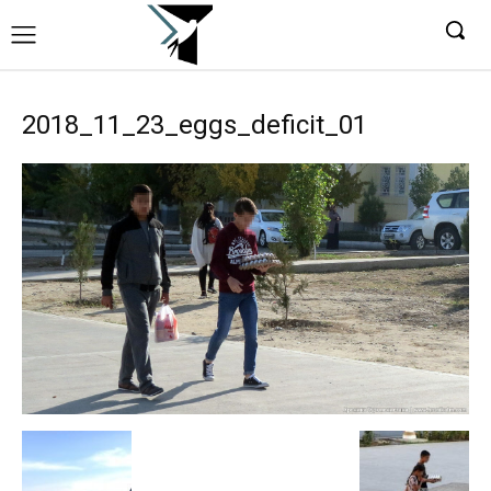
2018_11_23_eggs_deficit_01