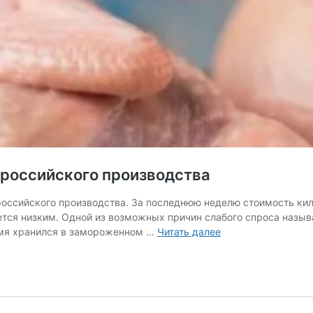
российского производства
оссийского производства. За последнюю неделю стоимость кил
ется низким. Одной из возможных причин слабого спроса назыв
В Ашхабаде
емя хранился в замороженном …
Читать далее
дешевеет
куриный
фарш
российского
производства