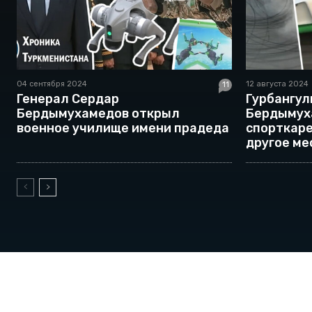
04 сентября 2024
12 августа 2024
11
Генерал Сердар
Гурбангу
Бердымухамедов открыл
Бердымух
военное училище имени прадеда
спорткаре
другое ме