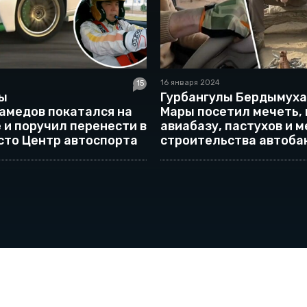
16 января 2024
15
лы
Гурбангулы Бердымуха
амедов покатался на
Мары посетил мечеть,
 и поручил перенести в
авиабазу, пастухов и 
сто Центр автоспорта
строительства автобан