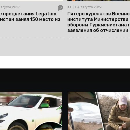
августа 2026
ХТ
04 августа 2026
3
с процветания Legatum
Пятеро курсантов Военно
истан занял 150 место из
института Министерства
обороны Туркменистана 
заявления об отчислении