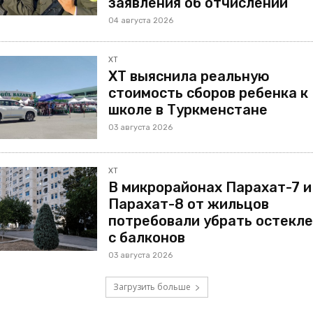
заявления об отчислении
04 августа 2026
ХТ
ХТ выяснила реальную
стоимость сборов ребенка к
школе в Туркменстане
03 августа 2026
ХТ
В микрорайонах Парахат-7 и
Парахат-8 от жильцов
потребовали убрать остекл
с балконов
03 августа 2026
Загрузить больше