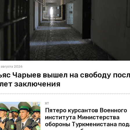
 августа 2026
ьяс Чарыев вышел на свободу пос
 лет заключения
ХТ
Пятеро курсантов Военного
института Министерства
обороны Туркменистана под