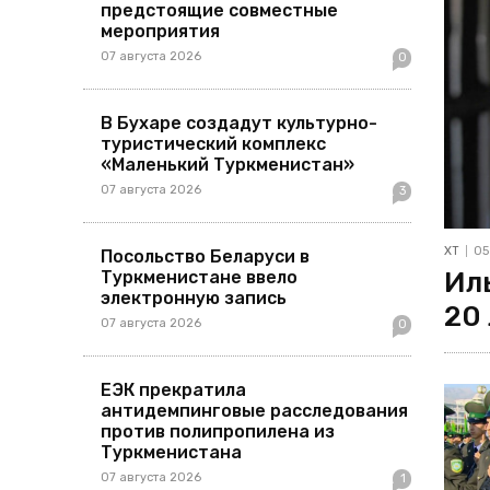
предстоящие совместные
мероприятия
07 августа 2026
0
В Бухаре создадут культурно-
туристический комплекс
«Маленький Туркменистан»
07 августа 2026
3
ХТ
05
Посольство Беларуси в
Ил
Туркменистане ввело
электронную запись
20
07 августа 2026
0
ЕЭК прекратила
антидемпинговые расследования
против полипропилена из
Туркменистана
07 августа 2026
1