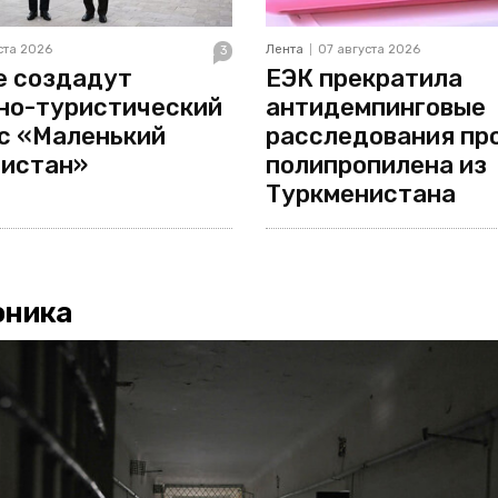
i
m
ста 2026
Лента
07 августа 2026
3
е создадут
ЕЭК прекратила
s
e
но-туристический
антидемпинговые
с «Маленький
расследования пр
h
n
истан»
полипропилена из
Туркменистана
c
e
оника