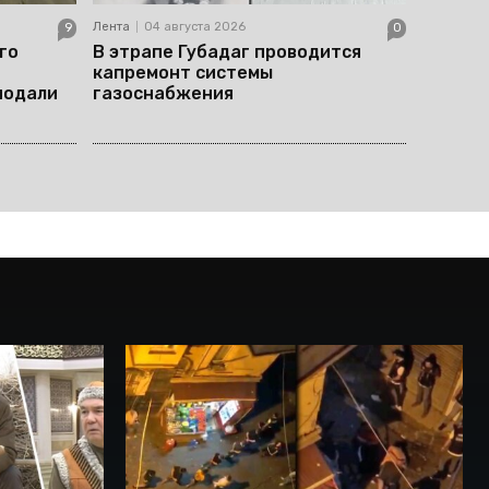
Лента
04 августа 2026
9
0
го
В этрапе Губадаг проводится
капремонт системы
подали
газоснабжения