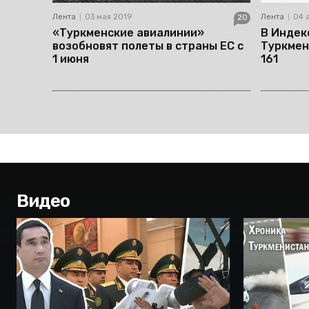
Лента
03 мая 2019
Лента
04 
20
«Туркменские авиалинии»
В Индек
возобновят полеты в страны ЕС с
Туркмен
1 июня
161
Видео