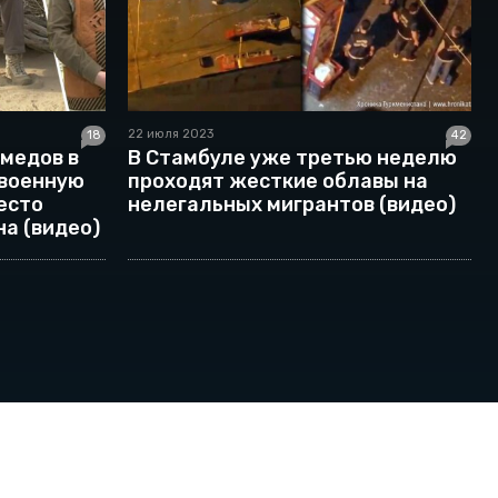
22 июля 2023
18
42
медов в
В Стамбуле уже третью неделю
 военную
проходят жесткие облавы на
место
нелегальных мигрантов (видео)
а (видео)