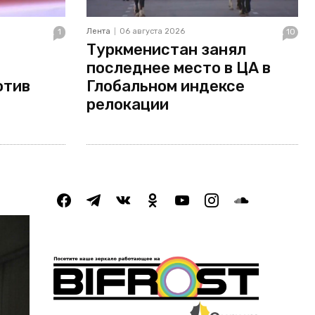
Лента
06 августа 2026
1
10
Туркменистан занял
последнее место в ЦА в
отив
Глобальном индексе
релокации
facebook
telegram
vkontakte
odnoklassniki
youtube
instagram
soundcloud