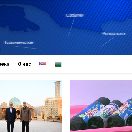
E
T
века
О нас
n
u
g
r
l
k