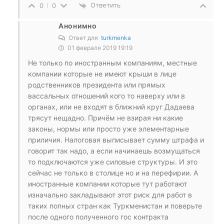
Ответить
0
0
Анонимно
Ответ для
turkmenka
01 февраля 2019 19:19
Не только по иностранным компаниям, местные
компании которые не имеют крыши в лице
родственников президента или прямых
вассальных отношений кого то наверху или в
органах, или не входят в ближний круг Дадаева
трясут нещадно. Причём не взирая ни какие
законы, нормы или просто уже элементарные
приличия. Налоговая выписывает сумму штрафа и
говорит так надо, а если начинаешь возмущаться
то подключаются уже силовые структуры. И это
сейчас не только в столице но и на перефирии. А
иностранные компании которые тут работают
изначально закладывают этот риск для работ в
таких попных стран как Туркменистан и поверьте
после одного полученного гос контракта