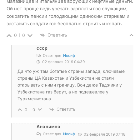
малазийцев и итальянцев ворующих нефтяные деньги.
Ой нет проще ведь урезать зарплаты гос служащим,
сократить пенсии голодающим одиноким старикам и
заставить солдатиков бесплатно строить и копать.
Ответить
0
0
ссср
Ответ для
Иосиф
02 февраля 2019 04:39
Да что уж там богатые страны запада, ключевые
страны ЦА Казахстан и Узбекистан не стали
открывать с ними границу. Вон даже Таджики у
Узбекистана газ берут, а не подешевлее у
Туркменистана
Ответить
0
0
Анонимно
Ответ для
Иосиф
02 февраля 2019 07:18