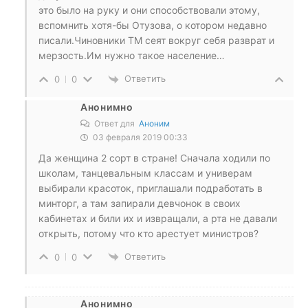
это было на руку и они способствовали этому,
вспомнить хотя-бы Отузова, о котором недавно
писали.Чиновники ТМ сеят вокруг себя разврат и
мерзость.Им нужно такое население…
Ответить
0
0
Анонимно
Ответ для
Аноним
03 февраля 2019 00:33
Да женщина 2 сорт в стране! Сначала ходили по
школам, танцевальным классам и универам
выбирали красоток, приглашали подработать в
минторг, а там запирали девчонок в своих
кабинетах и били их и извращали, а рта не давали
открыть, потому что кто арестует министров?
Ответить
0
0
Анонимно