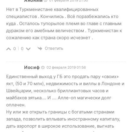
Аноним
01 февраля 2019 21:50
Нет в Туркменистане квалифицированных
специалистов . Кончились . Всё поразбежались кто
куда . Осталось тупорылое племя во главе с главным
дураком его амебным величеством . Туркменистан к
сожалению как страна скоро исчезнет .
Ответить
0
0
Иосиф
02 февраля 2019 01:56
Единственный выход у ГБ это продать пару «своих»
яхт, (50 и 70 млн), недвижимость и виллы в Лондоне и
Швейцарии, несколько бриллиантовых часов и
майбахов зятька…. И …. Алле-оп магически долг
оплачен.
Ну или же открыть границы с богатыми странами
запада, позволить вплывать иностранному капиталу,
дать аэропорт в широкое использование, выгнать