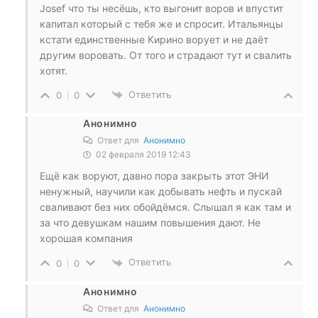
Josef что ты несёшь, кто выгонит воров и впустит
капитал который с тебя же и спросит. Итальянцы
кстати единственные Кирино ворует и не даёт
другим воровать. От того и страдают тут и свалить
хотят.
Ответить
0
0
Анонимно
Ответ для
Анонимно
02 февраля 2019 12:43
Ещё как воруют, давно пора закрыть этот ЭНИ
ненужный, научили как добывать нефть и пускай
сваливают без них обойдёмся. Слышал я как там и
за что девушкам нашим повышения дают. Не
хорошая компания
Ответить
0
0
Анонимно
Ответ для
Анонимно